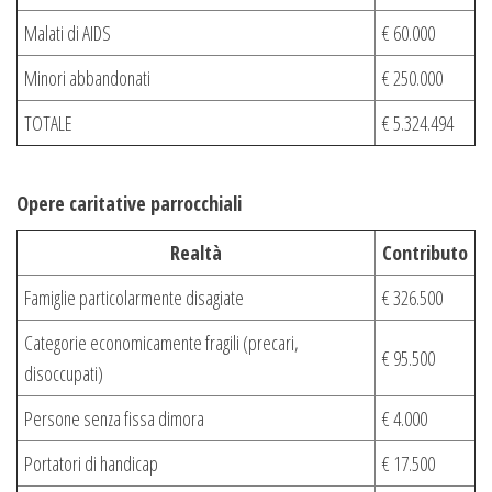
Malati di AIDS
€ 60.000
Minori abbandonati
€ 250.000
TOTALE
€ 5.324.494
Opere caritative parrocchiali
Realtà
Contributo
Famiglie particolarmente disagiate
€ 326.500
Categorie economicamente fragili (precari,
€ 95.500
disoccupati)
Persone senza fissa dimora
€ 4.000
Portatori di handicap
€ 17.500