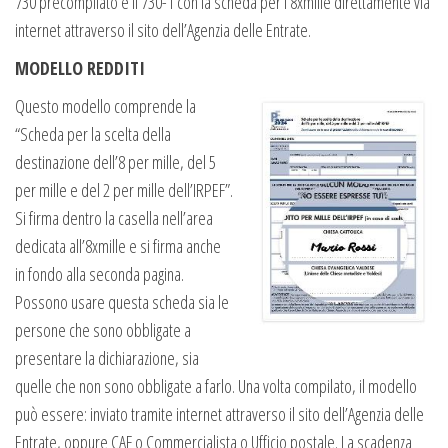
730 precompilato e il 730-1 con la scheda per l’8xmille direttamente via
internet attraverso il sito dell’Agenzia delle Entrate.
MODELLO REDDITI
Questo modello comprende la
“Scheda per la scelta della
destinazione dell’8 per mille, del 5
per mille e del 2 per mille dell’IRPEF”.
Si firma dentro la casella nell’area
dedicata all’8xmille e si firma anche
in fondo alla seconda pagina.
Possono usare questa scheda sia le
persone che sono obbligate a
presentare la dichiarazione, sia
quelle che non sono obbligate a farlo. Una volta compilato, il modello
può essere: inviato tramite internet attraverso il sito dell’Agenzia delle
Entrate, oppure CAF o Commercialista o Ufficio postale. La scadenza