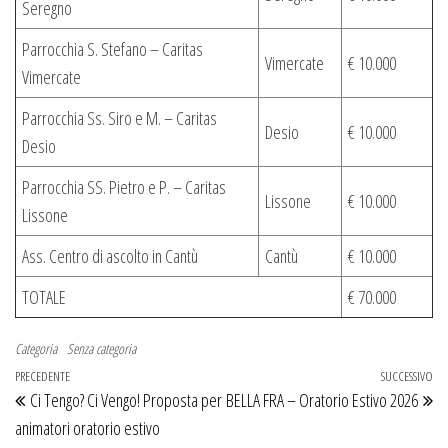
Seregno
Parrocchia S. Stefano – Caritas
Vimercate
€ 10.000
Vimercate
Parrocchia Ss. Siro e M. – Caritas
Desio
€ 10.000
Desio
Parrocchia SS. Pietro e P. – Caritas
Lissone
€ 10.000
Lissone
Ass. Centro di ascolto in Cantù
Cantù
€ 10.000
TOTALE
€ 70.000
Categoria
Senza categoria
Navigazione articoli
Articolo precedente
PRECEDENTE
SUCCESSIVO
Ar
Ci Tengo? Ci Vengo! Proposta per
BELLA FRA – Oratorio Estivo 2026
animatori oratorio estivo