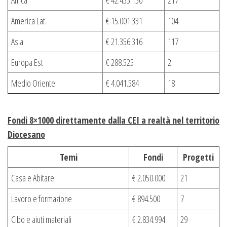
America Lat.
€ 15.001.331
104
Asia
€ 21.356.316
117
Europa Est
€ 288.525
2
Medio Oriente
€ 4.041.584
18
Fondi 8×1000 direttamente dalla CEI a realtà nel territorio
Diocesano
Temi
Fondi
Progetti
Casa e Abitare
€ 2.050.000
21
Lavoro e formazione
€ 894.500
7
Cibo e aiuti materiali
€ 2.834.994
29