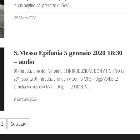
la sua origine dal precetto di Gesù…
29 Marzo 2020
S.Messa Epifania 5 gennaio 2020 18:30
– audio
01-Introduzione don Vittorino 01 INTRODUZIONE DON VITTORINO (2′
29″) Scarica 01-introduzione-don-vittorino MP3 – Ogg/Vorbis 02-
Omelia Arcivescovo Mario Delpini 02 OMELIA…
6 Gennaio 2020
2
Successivi