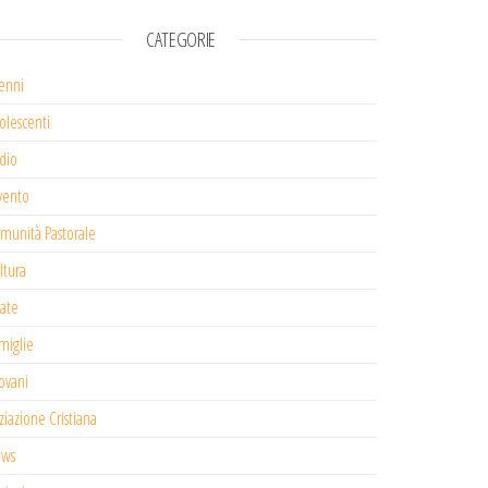
CATEGORIE
enni
olescenti
dio
vento
munità Pastorale
ltura
tate
miglie
ovani
iziazione Cristiana
ws