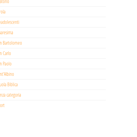
atorio
rola
eadolescenti
aresima
n Bartolomeo
n Carlo
n Paolo
nt'Albino
uola Biblica
nza categoria
ort