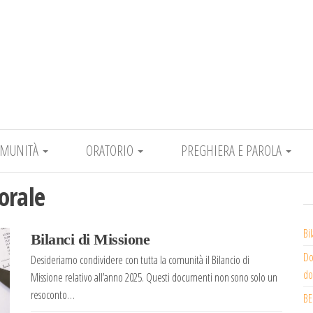
Comunità Pastorale Epifania del Signore
OMUNITÀ
ORATORIO
PREGHIERA E PAROLA
orale
Bi
Bilanci di Missione
Do
Desideriamo condividere con tutta la comunità il Bilancio di
do
Missione relativo all’anno 2025. Questi documenti non sono solo un
resoconto…
BE