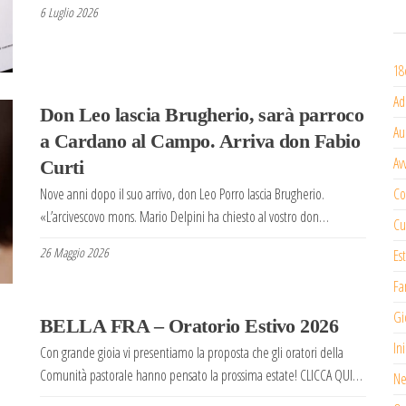
6 Luglio 2026
18
Ad
Don Leo lascia Brugherio, sarà parroco
Au
a Cardano al Campo. Arriva don Fabio
Av
Curti
Co
Nove anni dopo il suo arrivo, don Leo Porro lascia Brugherio.
«L’arcivescovo mons. Mario Delpini ha chiesto al vostro don…
Cu
26 Maggio 2026
Es
Fa
Gi
BELLA FRA – Oratorio Estivo 2026
In
Con grande gioia vi presentiamo la proposta che gli oratori della
Comunità pastorale hanno pensato la prossima estate! CLICCA QUI…
Ne