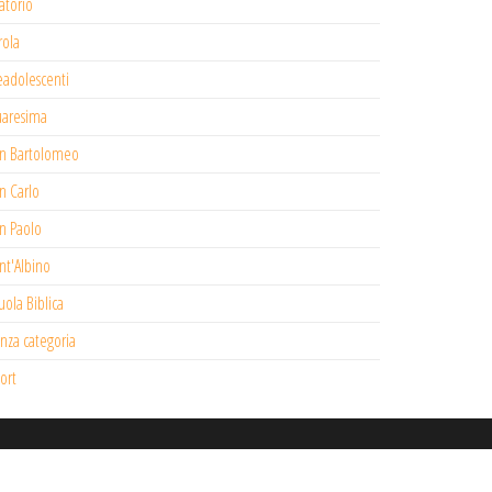
atorio
rola
eadolescenti
aresima
n Bartolomeo
n Carlo
n Paolo
nt'Albino
uola Biblica
nza categoria
ort
-