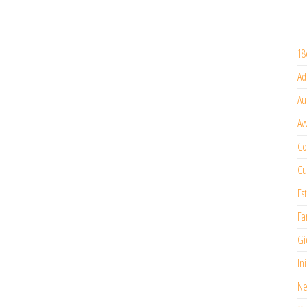
18
Ad
Au
Av
Co
Cu
Es
Fa
Gi
In
Ne