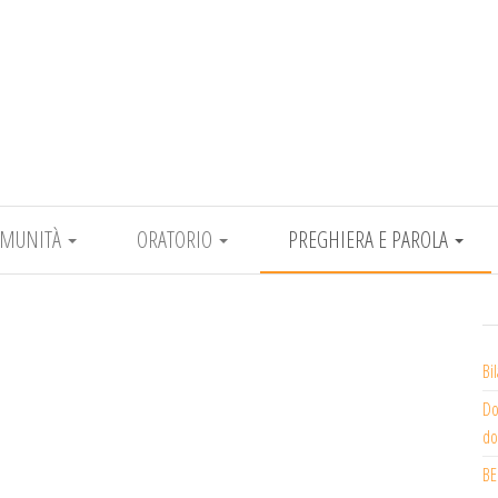
Comunità Pastorale Epifania del Signore
OMUNITÀ
ORATORIO
PREGHIERA E PAROLA
Bi
Do
do
BE