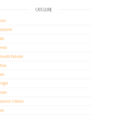
CATEGORIE
enni
olescenti
dio
vento
munità Pastorale
ltura
tate
miglie
ovani
iziazione Cristiana
ws