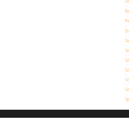
Or
Pa
Pr
Qu
Sa
Sa
Sa
Sa
Sc
Se
Sp
© 2019 – Comunità Pastorale Epifania del Signore – Brugherio -MB