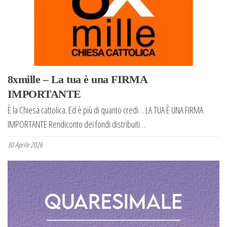
a
n
a
v
i
g
8xmille – La tua è una FIRMA
a
IMPORTANTE
z
È la Chiesa cattolica. Ed è più di quanto credi… LA TUA È UNA FIRMA
i
IMPORTANTE Rendiconto dei fondi distribuiti…
o
n
30 Aprile 2026
e