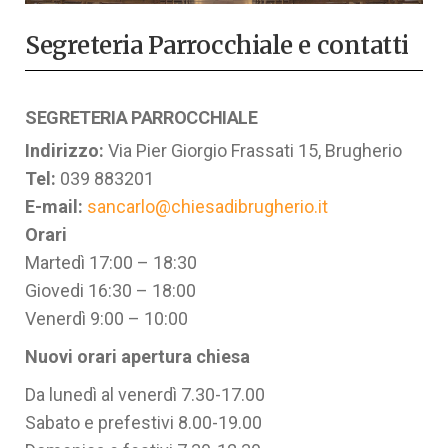
a
n
Segreteria Parrocchiale e contatti
a
v
i
SEGRETERIA PARROCCHIALE
g
Indirizzo:
Via Pier Giorgio Frassati 15, Brugherio
a
Tel:
039 883201
z
E-mail:
sancarlo@chiesadibrugherio.it
i
Orari
o
Martedì 17:00 – 18:30
n
Giovedi 16:30 – 18:00
e
Venerdì 9:00 – 10:00
Nuovi orari apertura chiesa
Da lunedì al venerdì 7.30-17.00
Sabato e prefestivi 8.00-19.00